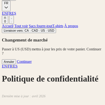
FR
EN
FR
ES
0
Accueil
Tout voir
Sacs fourre-tout
T-shirts
À propos
Livraison vers:
CA · CAD
·
US · USD
Changement de marché
Passer à US (USD) mettra à jour les prix de votre panier. Continuer
?
Continuer
Annuler
EN
|
FR
|
ES
Politique de confidentialité
Dernière mise à jour : avril 2026