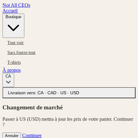
Not All CEOs
Accueil
Boutique
Tout voir
Sacs fourre-tout
T-shirts
À propos
CA
Livraison vers:
CA · CAD
·
US · USD
Changement de marché
Passer à US (USD) mettra à jour les prix de votre panier. Continuer
?
Continuer
Annuler