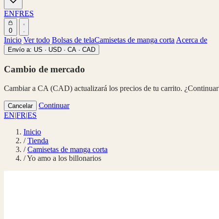
EN
FR
ES
0
Inicio
Ver todo
Bolsas de tela
Camisetas de manga corta
Acerca de
Envío a:
US · USD
·
CA · CAD
Cambio de mercado
Cambiar a CA (CAD) actualizará los precios de tu carrito. ¿Continuar
Continuar
Cancelar
EN
|
FR
|
ES
Inicio
/
Tienda
/
Camisetas de manga corta
/
Yo amo a los billonarios