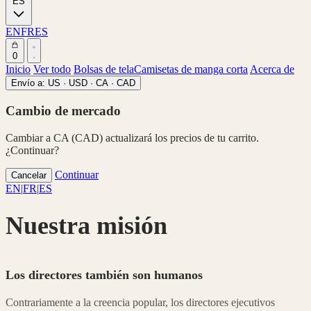
ES
EN
FR
ES
0
Inicio
Ver todo
Bolsas de tela
Camisetas de manga corta
Acerca de
Envío a:
US · USD
·
CA · CAD
Cambio de mercado
Cambiar a CA (CAD) actualizará los precios de tu carrito.
¿Continuar?
Continuar
Cancelar
EN
|
FR
|
ES
Nuestra misión
Los directores también son humanos
Contrariamente a la creencia popular, los directores ejecutivos