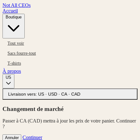
Not All CEOs
Accueil
Boutique
Tout voir
Sacs fourre-tout
T-shirts
À propos
US
Livraison vers:
US · USD
·
CA · CAD
Changement de marché
Passer à CA (CAD) mettra à jour les prix de votre panier. Continuer
?
Continuer
Annuler