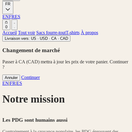
FR
EN
FR
ES
0
Accueil
Tout voir
Sacs fourre-tout
T-shirts
À propos
Livraison vers:
US · USD
·
CA · CAD
Changement de marché
Passer à CA (CAD) mettra à jour les prix de votre panier. Continuer
?
Continuer
Annuler
EN
|
FR
|
ES
Notre mission
Les PDG sont humains aussi
Contrairement à la croyance populaire, les PDG éprouvent des