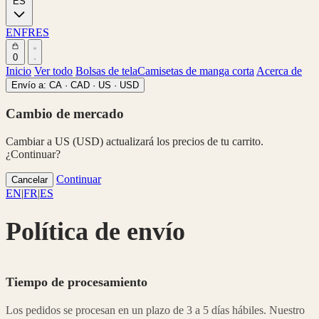
ES
EN
FR
ES
0
Inicio
Ver todo
Bolsas de tela
Camisetas de manga corta
Acerca de
Envío a:
CA · CAD
·
US · USD
Cambio de mercado
Cambiar a US (USD) actualizará los precios de tu carrito.
¿Continuar?
Continuar
Cancelar
EN
|
FR
|
ES
Política de envío
Tiempo de procesamiento
Los pedidos se procesan en un plazo de 3 a 5 días hábiles. Nuestro