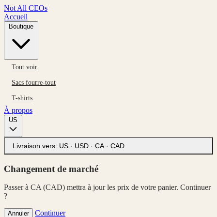
Not All CEOs
Accueil
Boutique
Tout voir
Sacs fourre-tout
T-shirts
À propos
US
Livraison vers:
US · USD
·
CA · CAD
Changement de marché
Passer à CA (CAD) mettra à jour les prix de votre panier. Continuer
?
Continuer
Annuler