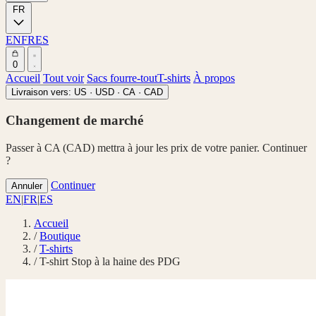
FR
EN
FR
ES
0
Accueil
Tout voir
Sacs fourre-tout
T-shirts
À propos
Livraison vers:
US · USD
·
CA · CAD
Changement de marché
Passer à CA (CAD) mettra à jour les prix de votre panier. Continuer
?
Continuer
Annuler
EN
|
FR
|
ES
Accueil
/
Boutique
/
T-shirts
/
T-shirt Stop à la haine des PDG