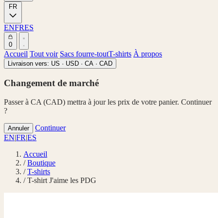
FR
EN
FR
ES
0
Accueil
Tout voir
Sacs fourre-tout
T-shirts
À propos
Livraison vers:
US · USD
·
CA · CAD
Changement de marché
Passer à CA (CAD) mettra à jour les prix de votre panier. Continuer
?
Continuer
Annuler
EN
|
FR
|
ES
Accueil
/
Boutique
/
T-shirts
/
T-shirt J'aime les PDG