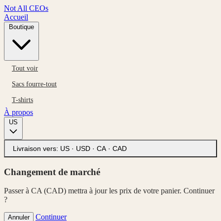
Not All CEOs
Accueil
Boutique
Tout voir
Sacs fourre-tout
T-shirts
À propos
US
Livraison vers:
US · USD
·
CA · CAD
Changement de marché
Passer à CA (CAD) mettra à jour les prix de votre panier. Continuer
?
Continuer
Annuler