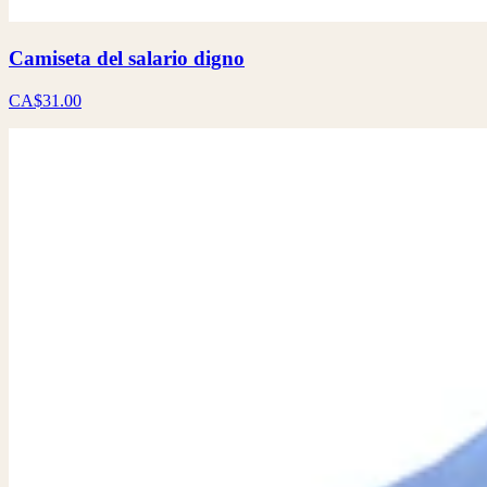
Camiseta del salario digno
CA$31.00