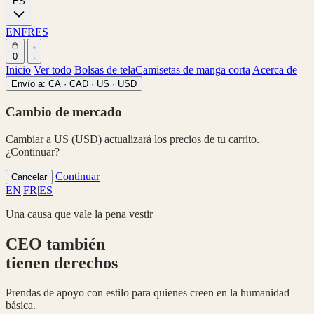
ES
EN
FR
ES
0
Inicio
Ver todo
Bolsas de tela
Camisetas de manga corta
Acerca de
Envío a:
CA · CAD
·
US · USD
Cambio de mercado
Cambiar a US (USD) actualizará los precios de tu carrito.
¿Continuar?
Continuar
Cancelar
EN
|
FR
|
ES
Una causa que vale la pena vestir
CEO también
tienen derechos
Prendas de apoyo con estilo para quienes creen en la humanidad
básica.